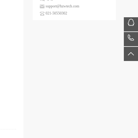
support@hzwtech.com
021-50550302